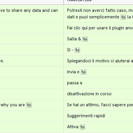
TRANSLATION
ave to share any data and can 
Potresti non averci fatto caso, ma
dati e puoi semplicemente 
 la
%s
Fai clic qui per usare il plugin 
Salta & 
%s
SI - 
%s
e.
Spiegandoci il motivo ci aiuterai 
Invia e 
%s
passa a
disattivazione in corso
 why you are 
Se hai un attimo, facci sapere pe
%s
Suggerimenti rapidi
Attiva 
%s