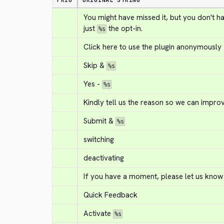
PRIO
ORIGINAL STRING
You might have missed it, but you don't h
just 
 the opt-in.
%s
Click here to use the plugin anonymously
Skip & 
%s
Yes - 
%s
Kindly tell us the reason so we can improv
Submit & 
%s
switching
deactivating
If you have a moment, please let us know
Quick Feedback
Activate 
%s