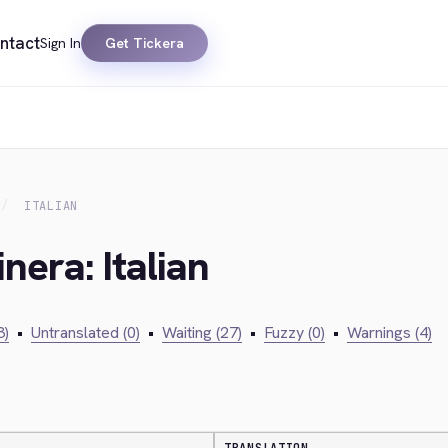
ntact
Sign In
Get Tickera
ITALIAN
nera: Italian
3)
•
Untranslated (0)
•
Waiting (27)
•
Fuzzy (0)
•
Warnings (4)