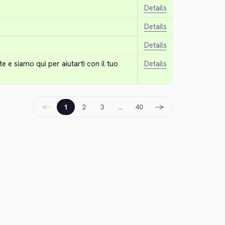
Details
Details
Details
e e siamo qui per aiutarti con il tuo 
Details
←
→
1
2
3
…
40