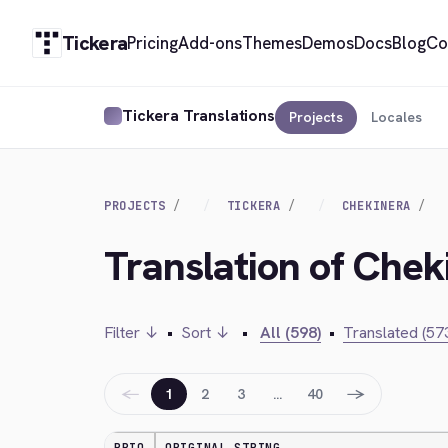
Tickera
Pricing
Add-ons
Themes
Demos
Docs
Blog
Co
Tickera Translations
Projects
Locales
PROJECTS
TICKERA
CHEKINERA
Translation of Cheki
Filter ↓
•
Sort ↓
•
All (598)
•
Translated (57
←
→
1
2
3
…
40