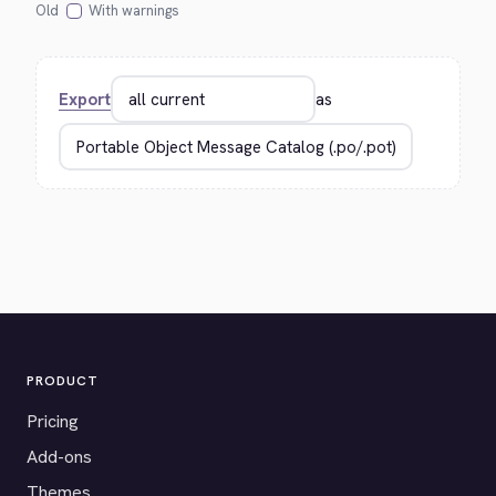
Old
With warnings
Export
as
PRODUCT
Pricing
Add-ons
Themes