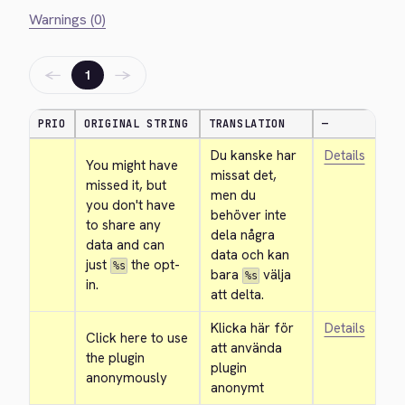
Warnings (0)
←
→
1
PRIO
ORIGINAL STRING
TRANSLATION
—
Du kanske har 
Details
You might have 
missat det, 
missed it, but 
men du 
you don't have 
behöver inte 
to share any 
dela några 
data and can 
data och kan 
just 
 the opt-
%s
bara 
 välja 
%s
in.
att delta.
Klicka här för 
Details
Click here to use 
att använda 
the plugin 
plugin 
anonymously
anonymt