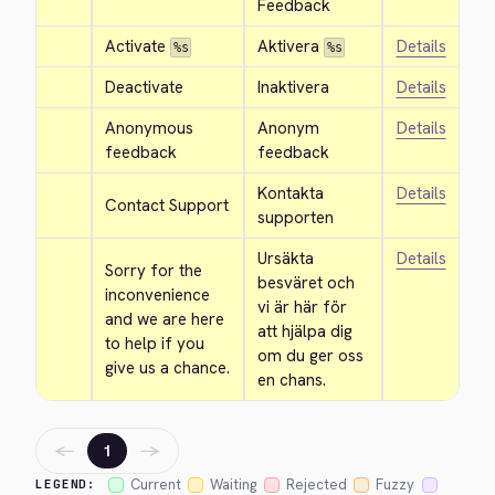
Feedback
Activate 
Aktivera 
Details
%s
%s
Deactivate
Inaktivera
Details
Anonymous 
Anonym 
Details
feedback
feedback
Kontakta 
Details
Contact Support
supporten
Ursäkta 
Details
Sorry for the 
besväret och 
inconvenience 
vi är här för 
and we are here 
att hjälpa dig 
to help if you 
om du ger oss 
give us a chance.
en chans.
←
→
1
Current
Waiting
Rejected
Fuzzy
LEGEND: