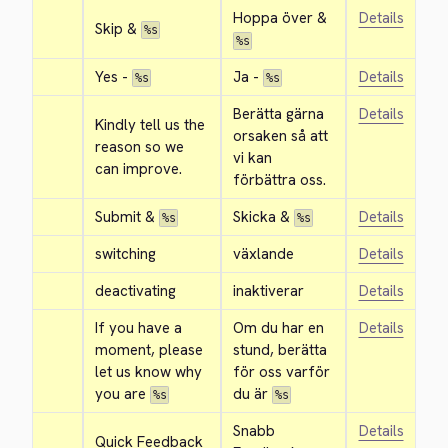
Hoppa över & 
Details
Skip & 
%s
%s
Yes - 
Ja - 
Details
%s
%s
Berätta gärna 
Details
Kindly tell us the 
orsaken så att 
reason so we 
vi kan 
can improve.
förbättra oss.
Submit & 
Skicka & 
Details
%s
%s
switching
växlande
Details
deactivating
inaktiverar
Details
If you have a 
Om du har en 
Details
moment, please 
stund, berätta 
let us know why 
för oss varför 
you are 
du är 
%s
%s
Snabb 
Details
Quick Feedback