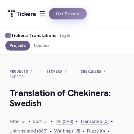
Tickera
Get Tickera
Tickera Translations
Log in
Projects
Locales
PROJECTS
TICKERA
CHEKINERA
SWEDISH
Translation of Chekinera:
Swedish
Filter ↓
•
Sort ↓
•
All (598)
•
Translated (0)
•
Untranslated (583)
•
Waiting (15)
•
Fuzzy (0)
•