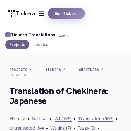
Tickera
Get Tickera
Tickera Translations
Log in
Projects
Locales
PROJECTS
TICKERA
CHEKINERA
JAPANESE
Translation of Chekinera:
Japanese
Filter ↓
•
Sort ↓
•
All (598)
•
Translated (507)
•
Untranslated (84)
•
Waiting (7)
•
Fuzzy (0)
•