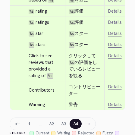
based on 
を基に
Details
%s
%s
 rating
評価
Details
%s
%s
 ratings
評価
Details
%s
%s
 star
スター
Details
%s
%s
 stars
スター
Details
%s
%s
Click to see 
クリックして
Details
reviews that 
の評価をし
%s
provided a 
ているレビュー
rating of 
を観る
%s
コントリビュー
Details
Contributors
ター
Warning
警告
Details
←
→
1
…
32
33
34
Current
Waiting
Rejected
Fuzzy
LEGEND: