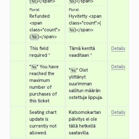
(
)
</span>
)
</span>
%s
%s
Plural:
Plural:
Refunded 
Hyvitetty 
<span 
<span 
class="count">
(
class="count">
)
</span>
%s
(
)
</span>
%s
This field 
Tämä kenttä 
Details
required *
vaaditaan *
"
" You have 
Details
%s
"
" Olet 
%s
reached the 
ylittänyt 
maximum 
suurimman 
number of 
sallitun määrän 
purchases of 
ostettuja lippuja.
this ticket
Seating chart 
Katsomokartan 
Details
update is 
päivitys ei ole 
currently not 
tällä hetkellä 
allowed.
saatavilla.