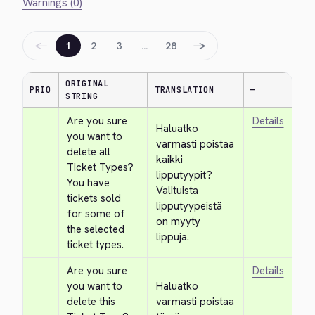
Warnings (0)
←
→
1
2
3
…
28
ORIGINAL
PRIO
TRANSLATION
—
STRING
Are you sure 
Details
Haluatko 
you want to 
varmasti poistaa 
delete all 
kaikki 
Ticket Types? 
lipputyypit? 
You have 
Valituista 
tickets sold 
lipputyypeistä 
for some of 
on myyty 
the selected 
lippuja.
ticket types.
Are you sure 
Details
you want to 
Haluatko 
delete this 
varmasti poistaa 