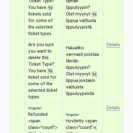
Ticket Type? 
tämän 
You have 
lipputyypin? 
%s
tickets sold 
Olet myynyt 
%s
for some of 
lippua valitusta 
the selected 
lipputyypistä.
ticket types
Are you sure 
Details
Haluatko 
you want to 
varmasti poistaa 
delete this 
tämän 
Ticket Type? 
lipputyypin? 
You have 
%s
Olet myynyt 
%s
ticket sold for 
lippua joistakin 
some of the 
valituista 
selected ticket 
lipputyypeistä.
types
Details
Singular:
Refunded 
Singular:
<span 
Hyvitetty 
<span 
class="count">
class="count">
(