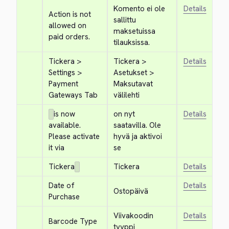
Komento ei ole 
Details
Action is not 
sallittu 
allowed on 
maksetuissa 
paid orders.
tilauksissa.
Tickera > 
Tickera > 
Details
Settings > 
Asetukset > 
Payment 
Maksutavat 
Gateways Tab
välilehti
is now 
on nyt 
Details
available. 
saatavilla. Ole 
Please activate 
hyvä ja aktivoi 
it via
se
Tickera
Tickera
Details
Date of 
Details
Ostopäivä
Purchase
Viivakoodin 
Details
Barcode Type
tyyppi