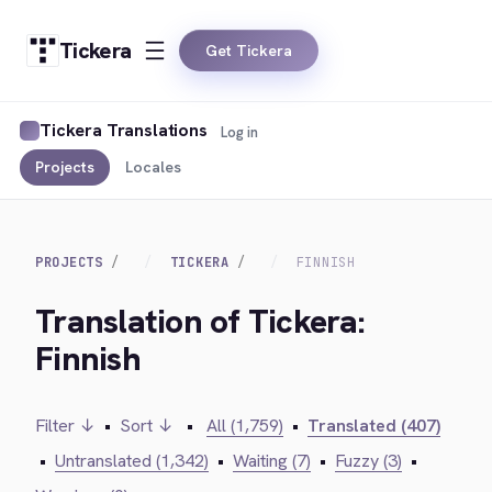
Tickera
Get Tickera
Tickera Translations
Log in
Projects
Locales
PROJECTS
TICKERA
FINNISH
Translation of Tickera:
Finnish
Filter ↓
•
Sort ↓
•
All (1,759)
•
Translated (407)
•
Untranslated (1,342)
•
Waiting (7)
•
Fuzzy (3)
•