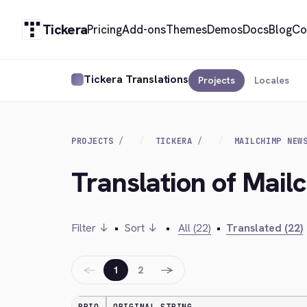
Tickera
Pricing
Add-ons
Themes
Demos
Docs
Blog
Co
Tickera Translations
Projects
Locales
PROJECTS
TICKERA
MAILCHIMP NEW
Translation of Mail
Filter ↓
•
Sort ↓
•
All (22)
•
Translated (22)
←
→
1
2