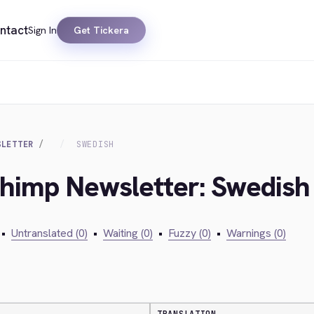
ntact
Sign In
Get Tickera
SLETTER
SWEDISH
chimp Newsletter: Swedish
•
Untranslated (0)
•
Waiting (0)
•
Fuzzy (0)
•
Warnings (0)