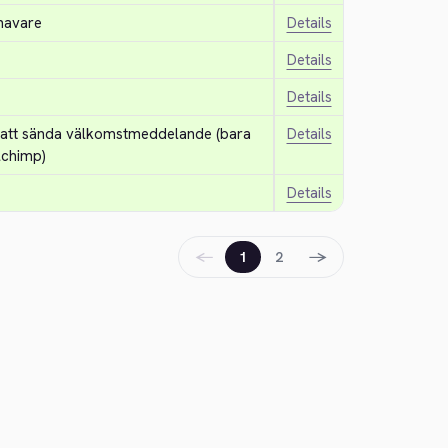
ehavare
Details
Details
Details
p att sända välkomstmeddelande (bara 
Details
lchimp)
Details
←
→
1
2