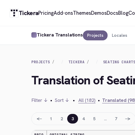
Tickera
Pricing
Add-ons
Themes
Demos
Docs
Blog
Co
Tickera Translations
Projects
Locales
PROJECTS
TICKERA
SEATING CHART
Translation of Seat
Filter ↓
•
Sort ↓
•
All (182)
•
Translated (98
←
→
1
2
3
4
5
…
7