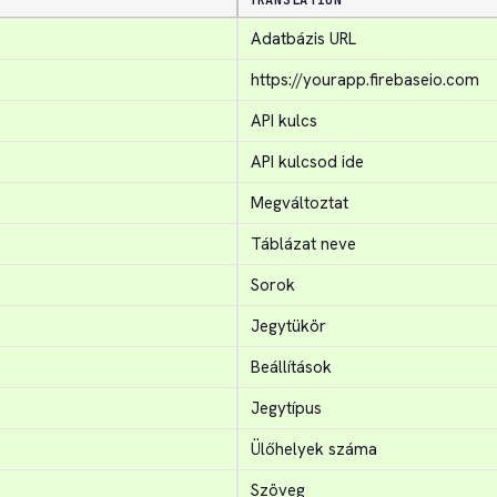
TRANSLATION
Adatbázis URL
https://yourapp.firebaseio.com
API kulcs
API kulcsod ide
Megváltoztat
Táblázat neve
Sorok
Jegytükör
Beállítások
Jegytípus
Ülőhelyek száma
Szöveg