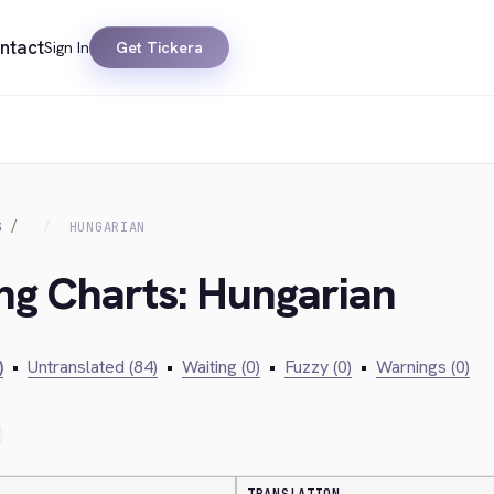
ntact
Sign In
Get Tickera
S
HUNGARIAN
ing Charts: Hungarian
)
•
Untranslated (84)
•
Waiting (0)
•
Fuzzy (0)
•
Warnings (0)