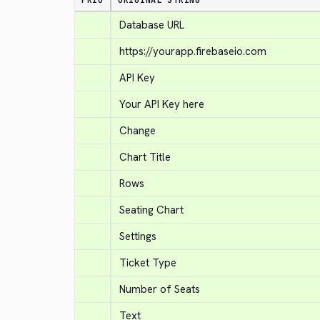
PRIO
ORIGINAL STRING
Database URL
https://yourapp.firebaseio.com
API Key
Your API Key here
Change
Chart Title
Rows
Seating Chart
Settings
Ticket Type
Number of Seats
Text