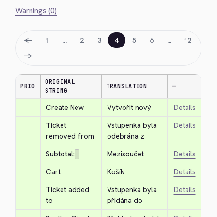
Warnings (0)
←
1
…
2
3
4
5
6
…
12
→
ORIGINAL
PRIO
TRANSLATION
—
STRING
Create New
Vytvořit nový
Details
Ticket 
Vstupenka byla 
Details
removed from
odebrána z
Subtotal:
Mezisoučet
Details
Cart
Košík
Details
Ticket added 
Vstupenka byla 
Details
to
přidána do