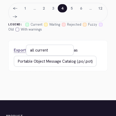
←
1
…
2
3
4
5
6
…
12
→
Current
Waiting
Rejected
Fuzzy
LEGEND:
Old
With warnings
Export
as