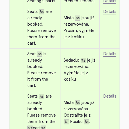
Seating Charts
Přehled sedadel
Details
Seats 
 are 
Details
%s
already 
Místa 
 jsou již 
%s
booked. 
rezervována. 
Please remove 
Prosím, vyjměte 
them from the 
je z košíku.
cart.
Seat 
 is 
Details
%s
already 
Sedadlo 
 je již 
%s
booked. 
rezervováno. 
Please remove 
Vyjměte jej z 
it from the 
košíku
cart.
Seats 
 are 
Details
%s
already 
Místa 
 jsou již 
%s
booked. 
rezervována. 
Please remove 
Odstraňte je z 
them from the 
 košíku 
.
%s
%s
cart
.
%s
%s