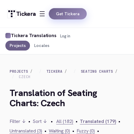
Tickera
Get Tickera
Tickera Translations
Log in
Projects
Locales
PROJECTS
TICKERA
SEATING CHARTS
CZECH
Translation of Seating
Charts: Czech
Filter ↓
•
Sort ↓
•
All (182)
•
Translated (179)
•
Untranslated (3)
•
Waiting (0)
•
Fuzzy (0)
•