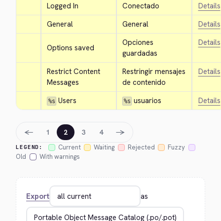
Logged In
Conectado
Details
General
General
Details
Opciones 
Details
Options saved
guardadas
Restrict Content 
Restringir mensajes 
Details
Messages
de contenido
 Users
 usuarios
Details
%s
%s
←
→
1
2
3
4
Current
Waiting
Rejected
Fuzzy
LEGEND:
Old
With warnings
Export
as