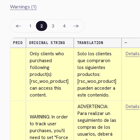
Warnings (1)
←
→
1
2
3
4
PRIO
ORIGINAL STRING
TRANSLATION
—
Only clients who 
Solo los clientes 
Details
purchased 
que compraron 
following 
los siguientes 
product(s): 
productos: 
[rsc_woo_product] 
[rsc_woo_product] 
can access this 
pueden acceder a 
content.
este contenido.
ADVERTENCIA: 
Details
Para realizar un 
WARNING: In order 
seguimiento de las 
to track user 
compras de los 
purchases, you'll 
usuarios, deberá 
need to set "Force 