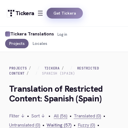
Tickera
Get Tickera
Tickera Translations
Log in
Projects
Locales
PROJECTS
TICKERA
RESTRICTED
CONTENT
SPANISH (SPAIN)
Translation of Restricted
Content: Spanish (Spain)
Filter ↓
•
Sort ↓
•
All (56)
•
Translated (0)
•
Untranslated (0)
•
Waiting (57)
•
Fuzzy (0)
•